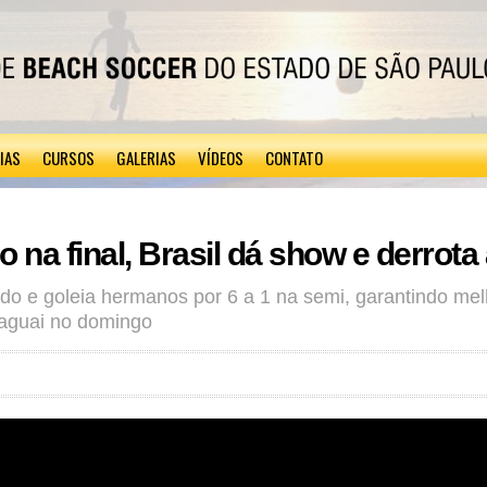
IAS
CURSOS
GALERIAS
VÍDEOS
CONTATO
 na final, Brasil dá show e derrota
do e goleia hermanos por 6 a 1 na semi, garantindo me
raguai no domingo