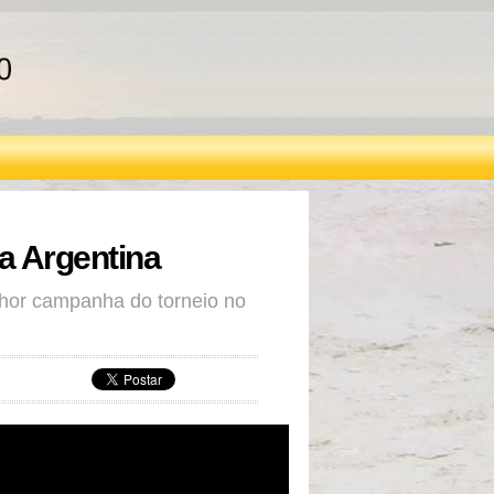
 a Argentina
lhor campanha do torneio no