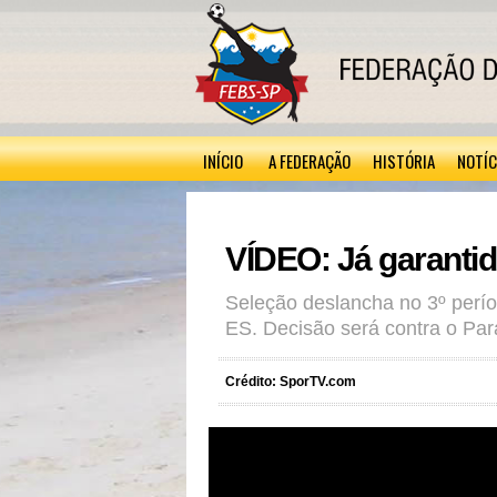
INÍCIO
A FEDERAÇÃO
HISTÓRIA
NOTÍC
VÍDEO: Já garantido
Seleção deslancha no 3º perío
ES. Decisão será contra o Pa
Crédito: SporTV.com