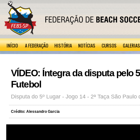
INÍCIO
A FEDERAÇÃO
HISTÓRIA
NOTÍCIAS
CURSOS
GALERIAS
VÍDEO: Íntegra da disputa pelo 
Futebol
Disputa do 5º Lugar - Jogo 14 - 2ª Taça São Paulo
Crédito: Alessandro Garcia