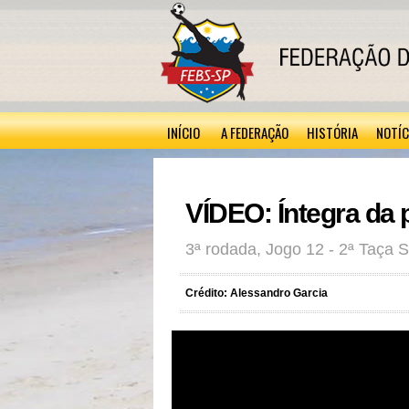
INÍCIO
A FEDERAÇÃO
HISTÓRIA
NOTÍC
VÍDEO: Íntegra da p
3ª rodada, Jogo 12 - 2ª Taça
Crédito: Alessandro Garcia