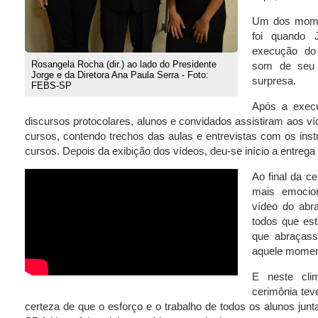
Um dos mome
foi quando 
execução do 
Rosangela Rocha (dir.) ao lado do Presidente
som de seu 
Jorge e da Diretora Ana Paula Serra - Foto:
surpresa.
FEBS-SP
Após a exec
discursos protocolares, alunos e convidados assistiram aos v
cursos, contendo trechos das aulas e entrevistas com os instr
cursos. Depois da exibição dos vídeos, deu-se início a entrega 
Ao final da c
mais emocio
vídeo do abr
todos que es
que abraçass
aquele moment
E neste cli
cerimônia tev
certeza de que o esforço e o trabalho de todos os alunos jun